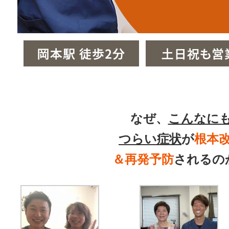
なぜ、
こんなに
つらい症状
が
根本
＆再発予防
されるの