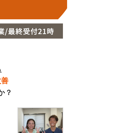
も
改善
か？