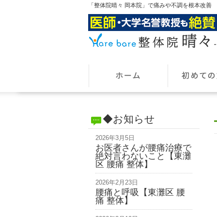
「整体院晴々 岡本院」で痛みや不調を根本改善
◆お知らせ
2026年3月5日
お医者さんが腰痛治療で
絶対言わないこと【東灘
区 腰痛 整体】
2026年2月23日
腰痛と呼吸【東灘区 腰
痛 整体】